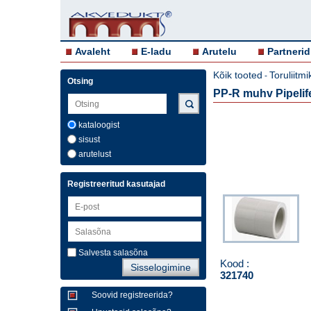
Avaleht
E-ladu
Arutelu
Partnerid
Kõik tooted
Toruliitm
-
Otsing
PP-R muhv Pipeli
kataloogist
sisust
arutelust
Registreeritud kasutajad
Salvesta salasõna
Kood :
321740
Soovid registreerida?