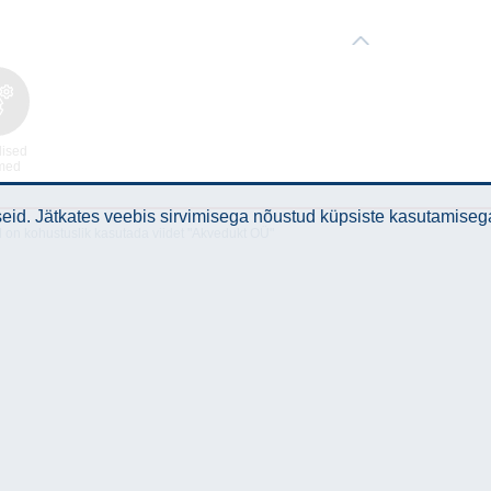
lised
med
id. Jätkates veebis sirvimisega nõustud küpsiste kasutamiseg
l on kohustuslik kasutada viidet "Akvedukt OÜ"