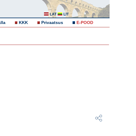
LAT
LIT
lla
KKK
Privaatsus
E-POOD