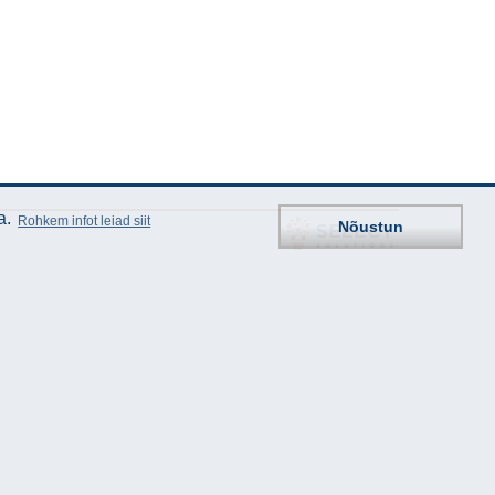
a.
Rohkem infot leiad siit
Nõustun