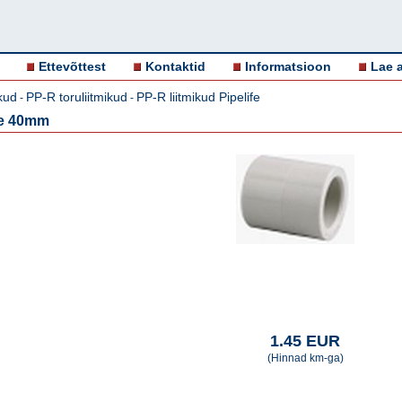
Ettevõttest
Kontaktid
Informatsioon
Lae a
ikud
PP-R toruliitmikud
PP-R liitmikud Pipelife
-
-
fe 40mm
1.45 EUR
(Hinnad km-ga)