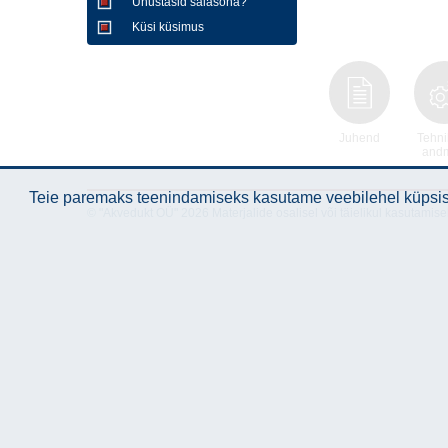
Unustasid salasõna?
Küsi küsimus
Juhend
Tehni
and
Teie paremaks teenindamiseks kasutame veebilehel küpsise
© "Akvedukt OÜ" 2026 Materjalide osalisel või täielikul kasutamise