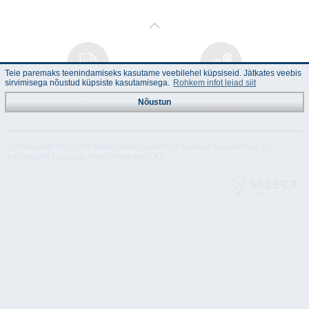
Teie paremaks teenindamiseks kasutame veebilehel küpsiseid. Jätkates veebis
sirvimisega nõustud küpsiste kasutamisega.
Rohkem infot leiad siit
Juhend
Tehnilised
Nõustun
andmed
© "Akvedukt OÜ" 2026 Materjalide osalisel või täielikul kasutamisel on
kohustuslik kasutada viidet "Akvedukt OÜ"