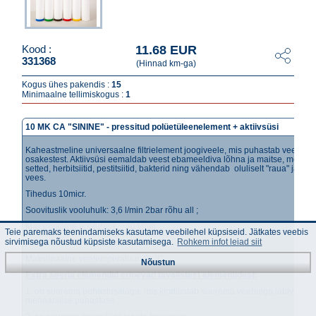
11.68 EUR
Kood :
331368
(Hinnad km-ga)
Kogus ühes pakendis :
15
Minimaalne tellimiskogus :
1
10 MK CA "SININE" - pressitud polüetüleenelement + aktiivsüsi
Kaheastmeline universaalne filtrielement joogiveele, mis puhastab vee meha
osakestest. Aktiivsüsi eemaldab veest ebameeldiva lõhna ja maitse, mehaan
setted, herbitsiitid, pestitsiitid, bakterid ning vähendab oluliselt "raua" ja kloo
vees.
Tihedus 10micr.
Soovituslik vooluhulk: 3,6 l/min 2bar rõhu all ;
Maksimaalne vooluhulk: ~40 l/min ;
Teie paremaks teenindamiseks kasutame veebilehel küpsiseid. Jätkates veebis
Puhastava vee ressursid: ~8000l ;
sirvimisega nõustud küpsiste kasutamisega.
Rohkem infot leiad siit
Maksimaalne veetemperatuur: 38°C
Nõustun
Extra seeria elemendid erinevad tavalistest elementidest:
1. on suurema puhastusalaga, mis kindlustab suurema veehulga läbivuse 
mehaanilise puhastuse.