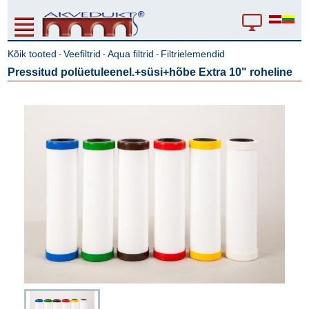
Kõik tooted
Veefiltrid
Aqua filtrid
Filtrielemendid
-
-
-
Pressitud polüetuleenel.+süsi+hõbe Extra 10" roheline