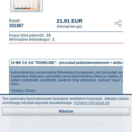
21.91 EUR
Kood :
331367
(Hinnad km-ga)
Kogus ühes pakendis :
15
Minimaalne tellimiskogus :
1
10 MK CA AG "ROHELINE" - pressitud polüetüleenelement + aktiivsüsi +
Kaheastmeline universaalne filtrielement joogiveele, mis puhastab vee meha
osakestest. Aktiivsüsi eemaldab veest ebameeldiva lõhna ja maitse, mehaan
setted, herbitsiitid, pestitsiitid, bakterid ning vähendab oluliselt "raua" ja kloo
vees.
Tihedus 10micr.
Soovituslik vooluhulk: 3,6 l/min 2bar rõhu all ;
Teie paremaks teenindamiseks kasutame veebilehel küpsiseid. Jätkates veebis
sirvimisega nõustud küpsiste kasutamisega.
Rohkem infot leiad siit
Maksimaalne vooluhulk: ~40 l/min ;
Puhastava vee ressursid: ~8000l ;
Nõustun
Maksimaalne veetemperatuur: 38°C
Extra seeria elemendid erinevad tavalistest elementidest:
1. on suurema puhastusalaga, mis kindlustab suurema veehulga läbivuse 