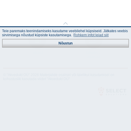
Teie paremaks teenindamiseks kasutame veebilehel küpsiseid. Jätkates veebis
sirvimisega nõustud küpsiste kasutamisega.
Rohkem infot leiad siit
Nõustun
Juhend
Tehnilised
andmed
© "Akvedukt OÜ" 2026 Materjalide osalisel või täielikul kasutamisel on
kohustuslik kasutada viidet "Akvedukt OÜ"