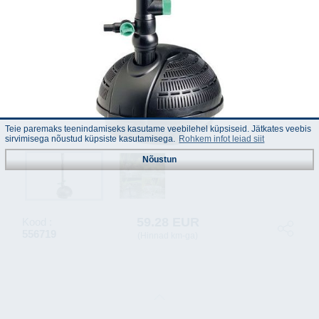
Teie paremaks teenindamiseks kasutame veebilehel küpsiseid. Jätkates veebis
sirvimisega nõustud küpsiste kasutamisega.
Rohkem infot leiad siit
Nõustun
59.28 EUR
Kood :
556719
(Hinnad km-ga)