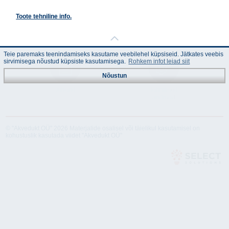
Toote tehniline info.
Teie paremaks teenindamiseks kasutame veebilehel küpsiseid. Jätkates veebis
sirvimisega nõustud küpsiste kasutamisega.
Rohkem infot leiad siit
Nõustun
Juhend
Tehnilised
andmed
© "Akvedukt OÜ" 2026 Materjalide osalisel või täielikul kasutamisel on
kohustuslik kasutada viidet "Akvedukt OÜ"