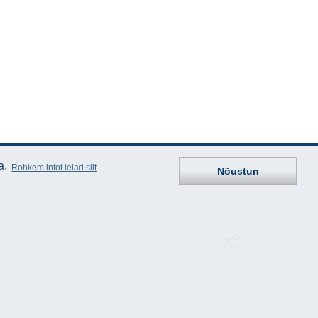
a.
Rohkem infot leiad siit
Nõustun