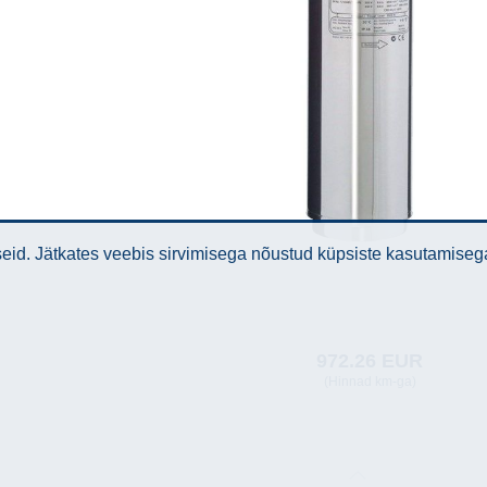
id. Jätkates veebis sirvimisega nõustud küpsiste kasutamiseg
972.26 EUR
(Hinnad km-ga)