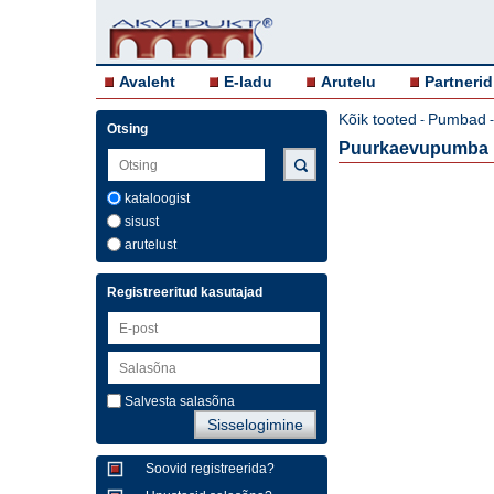
Avaleht
E-ladu
Arutelu
Partnerid
Kõik tooted
Pumbad
-
Otsing
Puurkaevupumba m
kataloogist
sisust
arutelust
Registreeritud kasutajad
Salvesta salasõna
Soovid registreerida?