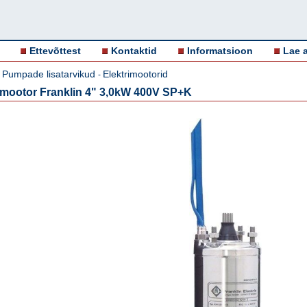
Ettevõttest
Kontaktid
Informatsioon
Lae a
Pumpade lisatarvikud
Elektrimootorid
-
-
ootor Franklin 4" 3,0kW 400V SP+K