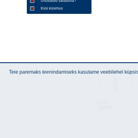
Unustasid salasõna?
Küsi küsimus
Teie paremaks teenindamiseks kasutame veebilehel küpsise
Kood :
112326