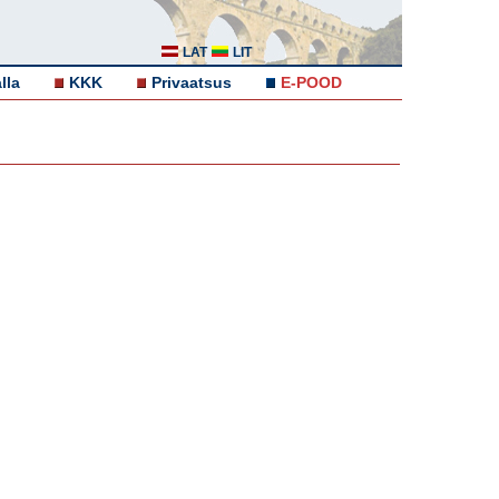
LAT
LIT
lla
KKK
Privaatsus
E-POOD