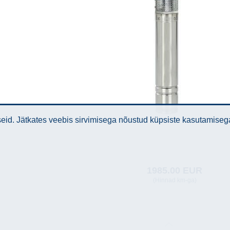
id. Jätkates veebis sirvimisega nõustud küpsiste kasutamiseg
1985.00 EUR
(Hinnad km-ga)