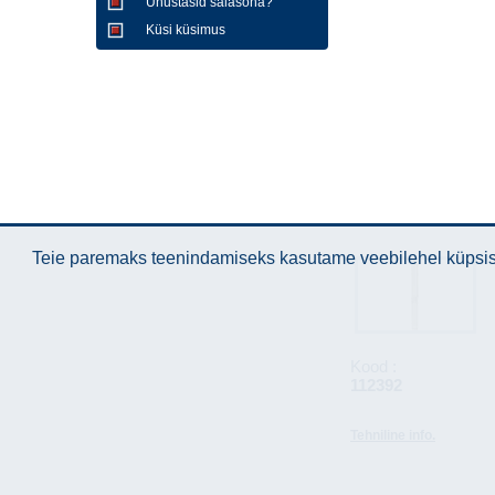
Unustasid salasõna?
Küsi küsimus
Teie paremaks teenindamiseks kasutame veebilehel küpsise
Kood :
112392
Tehniline info.