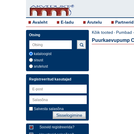
Avaleht
E-ladu
Arutelu
Partnerid
Kõik tooted
Pumbad
-
Otsing
Puurkaevupump Ca
kataloogist
sisust
arutelust
Registreeritud kasutajad
Salvesta salasõna
Soovid registreerida?