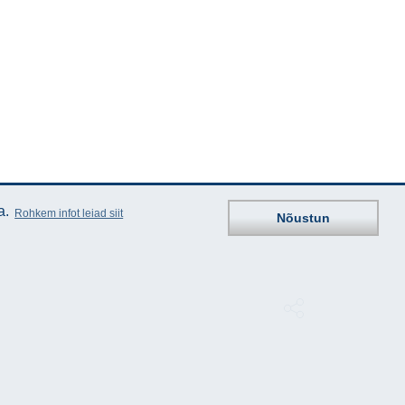
a.
Rohkem infot leiad siit
Nõustun