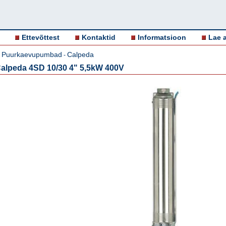
Ettevõttest
Kontaktid
Informatsioon
Lae a
Puurkaevupumbad
Calpeda
-
-
lpeda 4SD 10/30 4" 5,5kW 400V