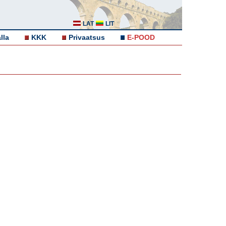
LAT
LIT
lla
KKK
Privaatsus
E-POOD