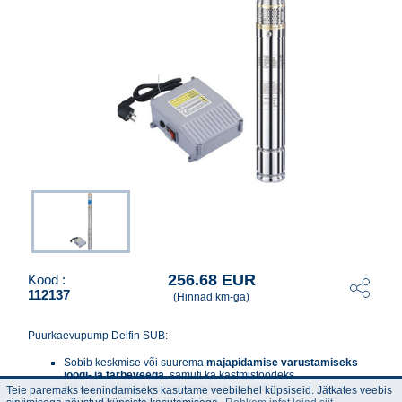
256.68 EUR
Kood :
112137
(Hinnad km-ga)
Puurkaevupump Delfin SUB:
Sobib keskmise või suurema
majapidamise varustamiseks
joogi- ja tarbeveega
, samuti ka kastmistöödeks.
Mõeldud
puhta vee pumpamiseks
, pumbatav vesi ei tohi
Teie paremaks teenindamiseks kasutame veebilehel küpsiseid. Jätkates veebis
sisaldada abrassiivseis osakesi.