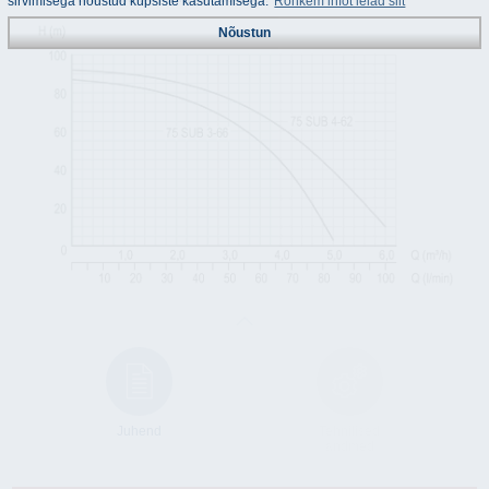
sirvimisega nõustud küpsiste kasutamisega.
Rohkem infot leiad siit
Nõustun
Juhend
Tehnilised
andmed