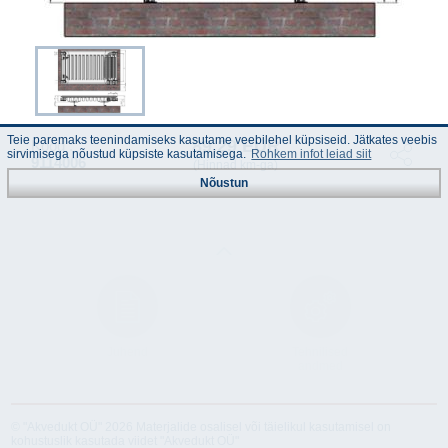
Teie paremaks teenindamiseks kasutame veebilehel küpsiseid. Jätkates veebis
89.29 EUR
Kood :
sirvimisega nõustud küpsiste kasutamisega.
Rohkem infot leiad siit
9114006
(Hinnad km-ga)
Nõustun
Juhend
Tehnilised
andmed
© "Akvedukt OÜ" 2026 Materjalide osalisel või täielikul kasutamisel on
kohustuslik kasutada viidet "Akvedukt OÜ"