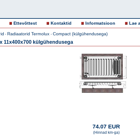
Ettevõttest
Kontaktid
Informatsioon
Lae a
id
Radiaatorid Termolux
Compact (külgühendusega)
-
-
ux 11x400x700 külgühendusega
74.07 EUR
(Hinnad km-ga)