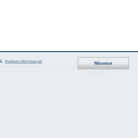
a.
Rohkem infot leiad siit
Nõustun