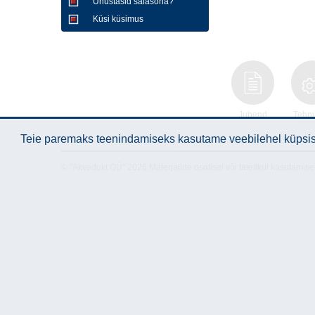
Unustasid salasõna?
Küsi küsimus
Juhend
Tehni
and
Teie paremaks teenindamiseks kasutame veebilehel küpsise
© "Akvedukt OÜ" 2026 Materjalide osalisel või täielikul kasutamise