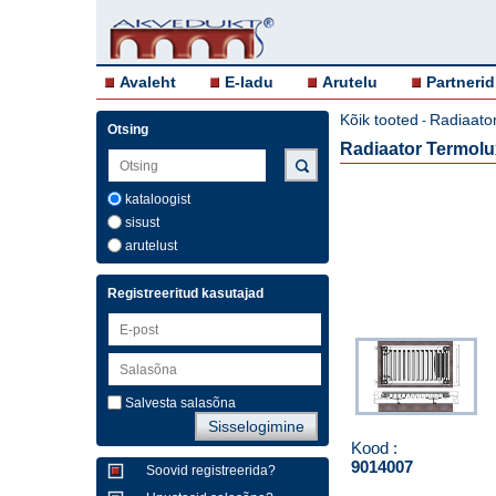
Avaleht
E-ladu
Arutelu
Partnerid
Kõik tooted
Radiaator
-
Otsing
Radiaator Termol
kataloogist
sisust
arutelust
Registreeritud kasutajad
Salvesta salasõna
Kood :
9014007
Soovid registreerida?