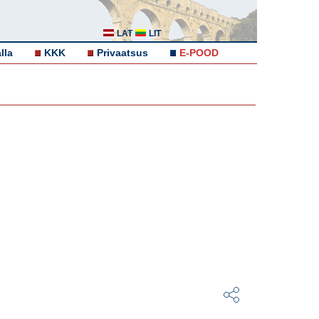
LAT
LIT
lla
KKK
Privaatsus
E-POOD