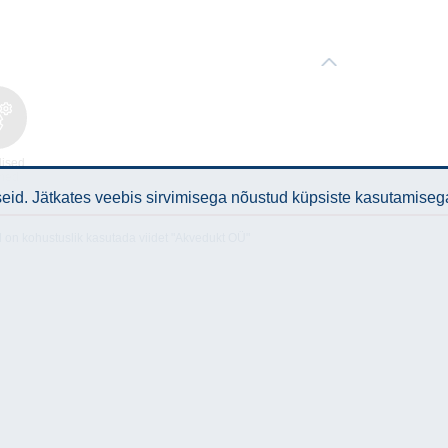
lised
med
id. Jätkates veebis sirvimisega nõustud küpsiste kasutamiseg
l on kohustuslik kasutada viidet "Akvedukt OÜ"