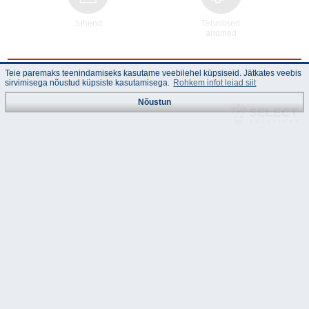
Juhend
Tehnilised
andmed
Teie paremaks teenindamiseks kasutame veebilehel küpsiseid. Jätkates veebis
© "Akvedukt OÜ" 2026 Materjalide osalisel või täielikul kasutamisel on
sirvimisega nõustud küpsiste kasutamisega.
Rohkem infot leiad siit
kohustuslik kasutada viidet "Akvedukt OÜ"
Nõustun