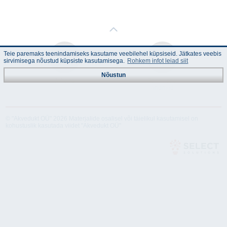
Teie paremaks teenindamiseks kasutame veebilehel küpsiseid. Jätkates veebis
sirvimisega nõustud küpsiste kasutamisega.
Rohkem infot leiad siit
Nõustun
Juhend
Tehnilised
andmed
© "Akvedukt OÜ" 2026 Materjalide osalisel või täielikul kasutamisel on
kohustuslik kasutada viidet "Akvedukt OÜ"