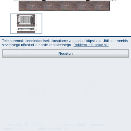
Teie paremaks teenindamiseks kasutame veebilehel küpsiseid. Jätkates veebis
241.49 EUR
Kood :
sirvimisega nõustud küpsiste kasutamisega.
Rohkem infot leiad siit
9115026
(Hinnad km-ga)
Nõustun
Juhend
Tehnilised
andmed
© "Akvedukt OÜ" 2026 Materjalide osalisel või täielikul kasutamisel on
kohustuslik kasutada viidet "Akvedukt OÜ"