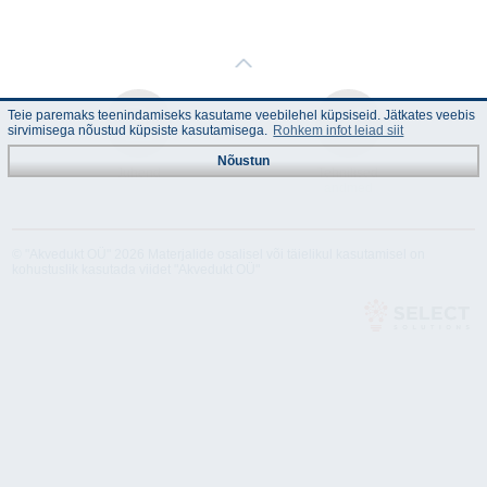
Teie paremaks teenindamiseks kasutame veebilehel küpsiseid. Jätkates veebis
sirvimisega nõustud küpsiste kasutamisega.
Rohkem infot leiad siit
Nõustun
Juhend
Tehnilised
andmed
© "Akvedukt OÜ" 2026 Materjalide osalisel või täielikul kasutamisel on
kohustuslik kasutada viidet "Akvedukt OÜ"