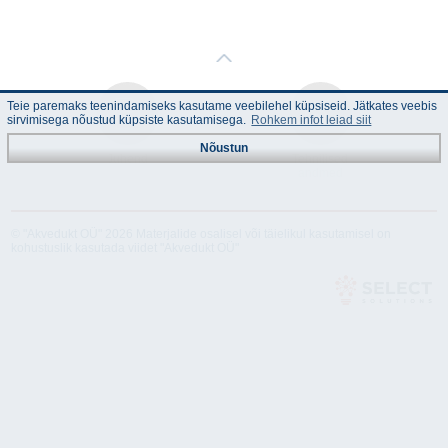
Teie paremaks teenindamiseks kasutame veebilehel küpsiseid. Jätkates veebis
sirvimisega nõustud küpsiste kasutamisega.
Rohkem infot leiad siit
Nõustun
Juhend
Tehnilised
andmed
© "Akvedukt OÜ" 2026 Materjalide osalisel või täielikul kasutamisel on
kohustuslik kasutada viidet "Akvedukt OÜ"