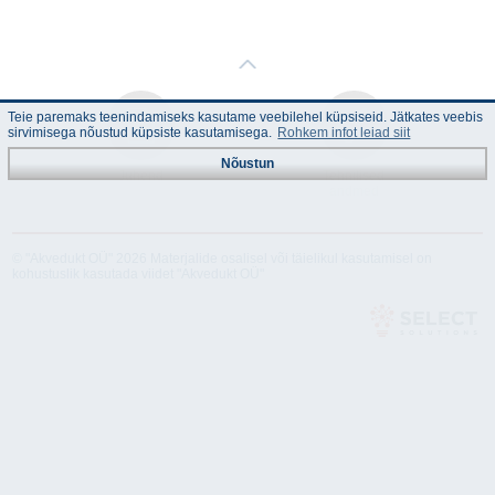
Teie paremaks teenindamiseks kasutame veebilehel küpsiseid. Jätkates veebis
sirvimisega nõustud küpsiste kasutamisega.
Rohkem infot leiad siit
Nõustun
Juhend
Tehnilised
andmed
© "Akvedukt OÜ" 2026 Materjalide osalisel või täielikul kasutamisel on
kohustuslik kasutada viidet "Akvedukt OÜ"