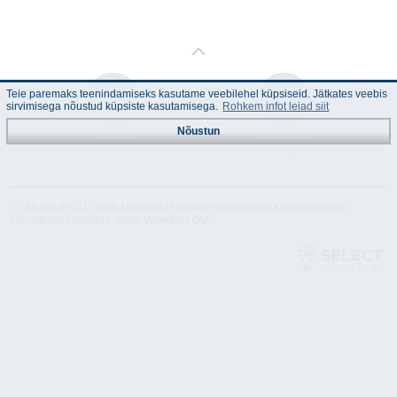
Teie paremaks teenindamiseks kasutame veebilehel küpsiseid. Jätkates veebis
sirvimisega nõustud küpsiste kasutamisega.
Rohkem infot leiad siit
Nõustun
Juhend
Tehnilised
andmed
© "Akvedukt OÜ" 2026 Materjalide osalisel või täielikul kasutamisel on
kohustuslik kasutada viidet "Akvedukt OÜ"