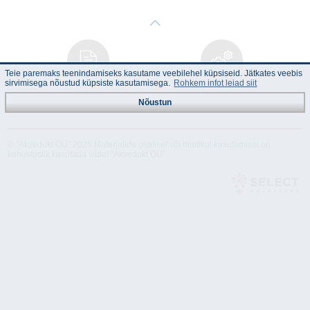
Teie paremaks teenindamiseks kasutame veebilehel küpsiseid. Jätkates veebis
sirvimisega nõustud küpsiste kasutamisega.
Rohkem infot leiad siit
Juhend
Tehnilised
andmed
Nõustun
© "Akvedukt OÜ" 2026 Materjalide osalisel või täielikul kasutamisel on
kohustuslik kasutada viidet "Akvedukt OÜ"