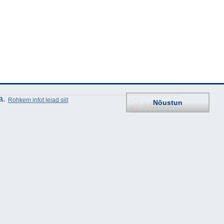
a.
Rohkem infot leiad siit
Nõustun