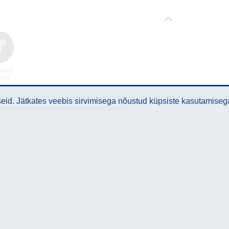
lised
med
id. Jätkates veebis sirvimisega nõustud küpsiste kasutamiseg
l on kohustuslik kasutada viidet "Akvedukt OÜ"