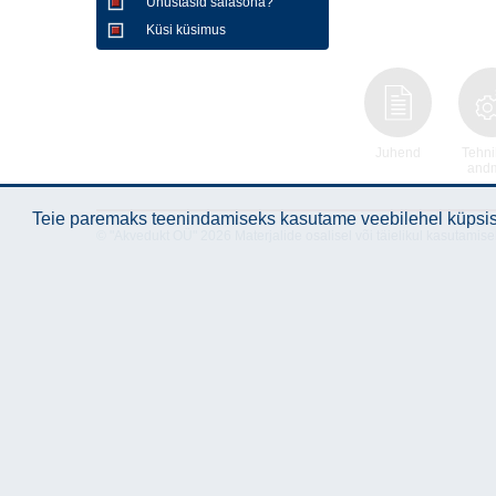
Unustasid salasõna?
Küsi küsimus
Juhend
Tehni
and
Teie paremaks teenindamiseks kasutame veebilehel küpsise
© "Akvedukt OÜ" 2026 Materjalide osalisel või täielikul kasutamise