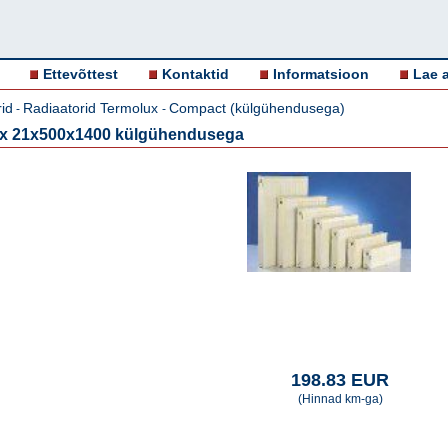
Ettevõttest
Kontaktid
Informatsioon
Lae a
id
Radiaatorid Termolux
Compact (külgühendusega)
-
-
ux 21x500x1400 külgühendusega
198.83 EUR
(Hinnad km-ga)