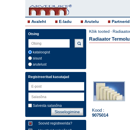
Avaleht
E-ladu
Arutelu
Partnerid
Kõik tooted
Radiaator
-
Otsing
Radiaator Termol
kataloogist
sisust
arutelust
Registreeritud kasutajad
Salvesta salasõna
Kood :
9075014
Soovid registreerida?