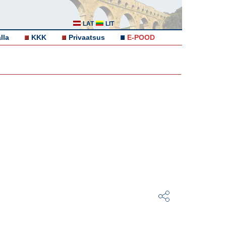
LAT
LIT
lla
KKK
Privaatsus
E-POOD