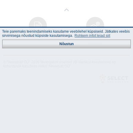
Teie paremaks teenindamiseks kasutame veebilehel küpsiseid. Jätkates veebis
sirvimisega nõustud küpsiste kasutamisega.
Rohkem infot leiad siit
Juhend
Tehnilised
andmed
Nõustun
© "Akvedukt OÜ" 2026 Materjalide osalisel või täielikul kasutamisel on
kohustuslik kasutada viidet "Akvedukt OÜ"