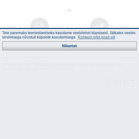
Teie paremaks teenindamiseks kasutame veebilehel küpsiseid. Jätkates veebis
sirvimisega nõustud küpsiste kasutamisega.
Rohkem infot leiad siit
Juhend
Tehnilised
andmed
Nõustun
© "Akvedukt OÜ" 2026 Materjalide osalisel või täielikul kasutamisel on
kohustuslik kasutada viidet "Akvedukt OÜ"