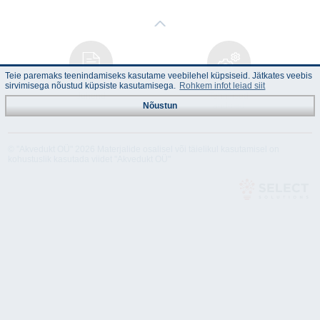
Teie paremaks teenindamiseks kasutame veebilehel küpsiseid. Jätkates veebis
sirvimisega nõustud küpsiste kasutamisega.
Rohkem infot leiad siit
Juhend
Tehnilised
andmed
Nõustun
© "Akvedukt OÜ" 2026 Materjalide osalisel või täielikul kasutamisel on
kohustuslik kasutada viidet "Akvedukt OÜ"