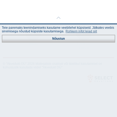
Teie paremaks teenindamiseks kasutame veebilehel küpsiseid. Jätkates veebis
sirvimisega nõustud küpsiste kasutamisega.
Rohkem infot leiad siit
Nõustun
Juhend
Tehnilised
andmed
© "Akvedukt OÜ" 2026 Materjalide osalisel või täielikul kasutamisel on
kohustuslik kasutada viidet "Akvedukt OÜ"