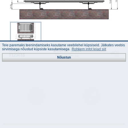
Teie paremaks teenindamiseks kasutame veebilehel küpsiseid. Jätkates veebis
sirvimisega nõustud küpsiste kasutamisega.
Rohkem infot leiad siit
210.92 EUR
Kood :
9123016
(Hinnad km-ga)
Nõustun
Juhend
Tehnilised
andmed