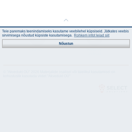
Teie paremaks teenindamiseks kasutame veebilehel küpsiseid. Jätkates veebis
sirvimisega nõustud küpsiste kasutamisega.
Rohkem infot leiad siit
Nõustun
Juhend
Tehnilised
andmed
© "Akvedukt OÜ" 2026 Materjalide osalisel või täielikul kasutamisel on
kohustuslik kasutada viidet "Akvedukt OÜ"