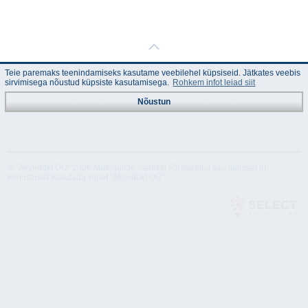
Teie paremaks teenindamiseks kasutame veebilehel küpsiseid. Jätkates veebis
sirvimisega nõustud küpsiste kasutamisega.
Rohkem infot leiad siit
Nõustun
Juhend
Tehnilised
andmed
© "Akvedukt OÜ" 2026 Materjalide osalisel või täielikul kasutamisel on
kohustuslik kasutada viidet "Akvedukt OÜ"