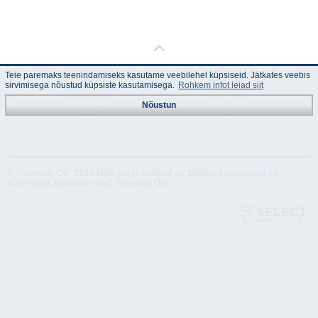
Teie paremaks teenindamiseks kasutame veebilehel küpsiseid. Jätkates veebis
sirvimisega nõustud küpsiste kasutamisega.
Rohkem infot leiad siit
Nõustun
Juhend
Tehnilised
andmed
© "Akvedukt OÜ" 2026 Materjalide osalisel või täielikul kasutamisel on
kohustuslik kasutada viidet "Akvedukt OÜ"