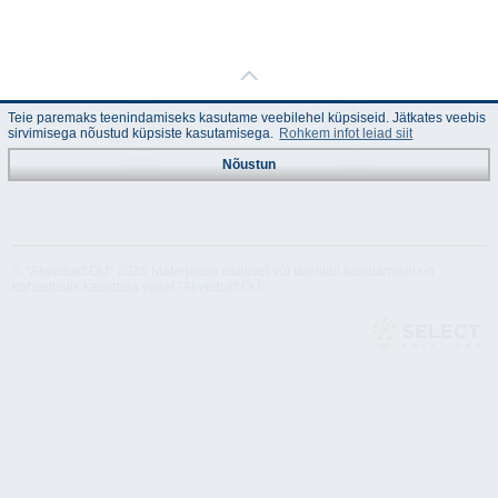
Teie paremaks teenindamiseks kasutame veebilehel küpsiseid. Jätkates veebis
sirvimisega nõustud küpsiste kasutamisega.
Rohkem infot leiad siit
Nõustun
Juhend
Tehnilised
andmed
© "Akvedukt OÜ" 2026 Materjalide osalisel või täielikul kasutamisel on
kohustuslik kasutada viidet "Akvedukt OÜ"