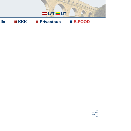
LAT
LIT
lla
KKK
Privaatsus
E-POOD