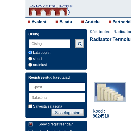
Avaleht
E-ladu
Arutelu
Partnerid
Kõik tooted
Radiaator
-
Otsing
Radiaator Termol
kataloogist
sisust
arutelust
Registreeritud kasutajad
Salvesta salasõna
Kood :
9024510
Soovid registreerida?