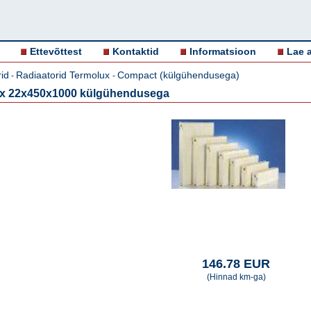
Ettevõttest
Kontaktid
Informatsioon
Lae a
id
Radiaatorid Termolux
Compact (külgühendusega)
-
-
ux 22x450x1000 külgühendusega
146.78 EUR
(Hinnad km-ga)