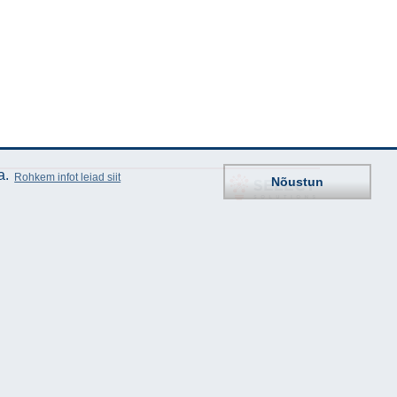
a.
Rohkem infot leiad siit
Nõustun