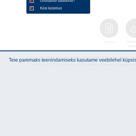
Unustasid salasõna?
Küsi küsimus
Juhend
Tehni
and
Teie paremaks teenindamiseks kasutame veebilehel küpsise
© "Akvedukt OÜ" 2026 Materjalide osalisel või täielikul kasutamise