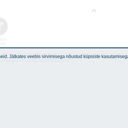
lised
med
id. Jätkates veebis sirvimisega nõustud küpsiste kasutamiseg
l on kohustuslik kasutada viidet "Akvedukt OÜ"