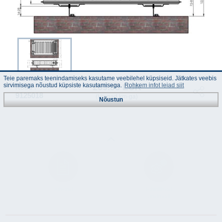
Teie paremaks teenindamiseks kasutame veebilehel küpsiseid. Jätkates veebis
sirvimisega nõustud küpsiste kasutamisega.
Rohkem infot leiad siit
269.85 EUR
Kood :
9125018
(Hinnad km-ga)
Nõustun
Juhend
Tehnilised
andmed