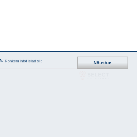
a.
Rohkem infot leiad siit
Nõustun