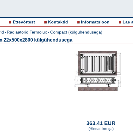
Ettevõttest
Kontaktid
Informatsioon
Lae a
id
Radiaatorid Termolux
Compact (külgühendusega)
-
-
ux 22x500x2800 külgühendusega
363.41 EUR
(Hinnad km-ga)