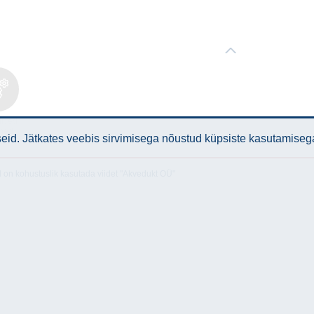
lised
med
id. Jätkates veebis sirvimisega nõustud küpsiste kasutamiseg
l on kohustuslik kasutada viidet "Akvedukt OÜ"