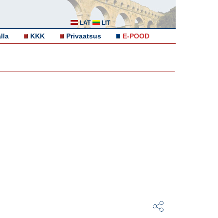
LAT
LIT
lla
KKK
Privaatsus
E-POOD