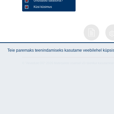
Unustasid salasõna?
Küsi küsimus
Juhend
Tehni
and
Teie paremaks teenindamiseks kasutame veebilehel küpsise
© "Akvedukt OÜ" 2026 Materjalide osalisel või täielikul kasutamise