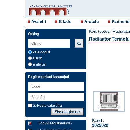
Avaleht
E-ladu
Arutelu
Partnerid
Kõik tooted
Radiaator
-
Otsing
Radiaator Termol
kataloogist
sisust
arutelust
Registreeritud kasutajad
Salvesta salasõna
Kood :
Soovid registreerida?
9025028