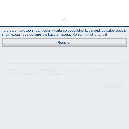
Teie paremaks teenindamiseks kasutame veebilehel küpsiseid. Jätkates veebis
sirvimisega nõustud küpsiste kasutamisega.
Rohkem infot leiad siit
Nõustun
Juhend
Tehnilised
andmed
© "Akvedukt OÜ" 2026 Materjalide osalisel või täielikul kasutamisel on
kohustuslik kasutada viidet "Akvedukt OÜ"