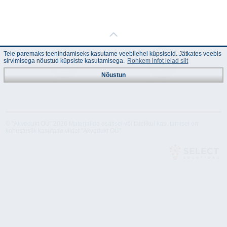
Teie paremaks teenindamiseks kasutame veebilehel küpsiseid. Jätkates veebis
sirvimisega nõustud küpsiste kasutamisega.
Rohkem infot leiad siit
Nõustun
Juhend
Tehnilised
andmed
© "Akvedukt OÜ" 2026 Materjalide osalisel või täielikul kasutamisel on
kohustuslik kasutada viidet "Akvedukt OÜ"