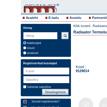
Avaleht
E-ladu
Arutelu
Partnerid
Kõik tooted
Radiaator
-
Otsing
Radiaator Termolu
kataloogist
sisust
arutelust
Registreeritud kasutajad
Kood :
9129014
Salvesta salasõna
Soovid registreerida?