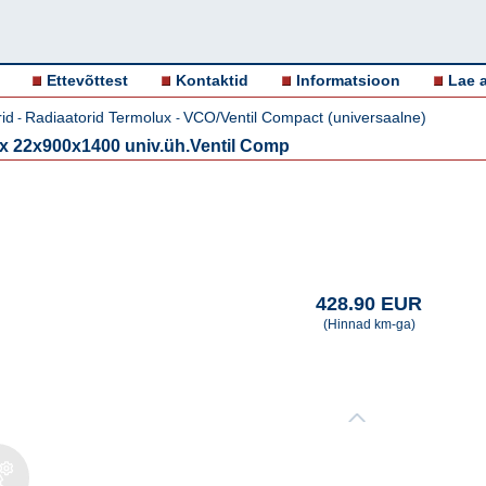
Ettevõttest
Kontaktid
Informatsioon
Lae a
id
Radiaatorid Termolux
VCO/Ventil Compact (universaalne)
-
-
x 22x900x1400 univ.üh.Ventil Comp
428.90 EUR
(Hinnad km-ga)