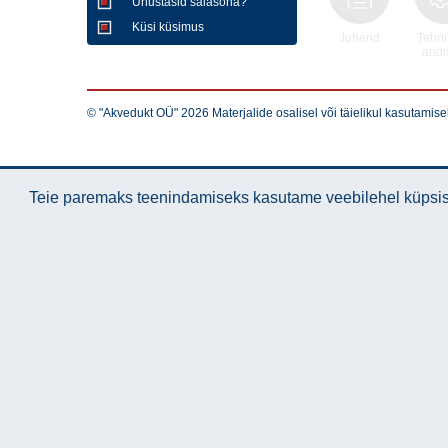
Unustasid salasõna?
Küsi küsimus
Juhend
Tehni
and
© "Akvedukt OÜ" 2026 Materjalide osalisel või täielikul kasutamise
Teie paremaks teenindamiseks kasutame veebilehel küpsise