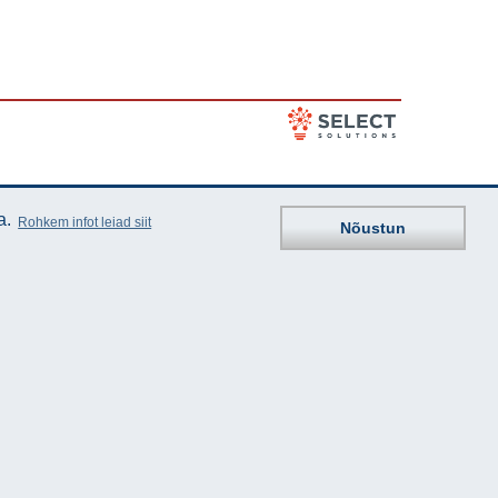
a.
Rohkem infot leiad siit
Nõustun