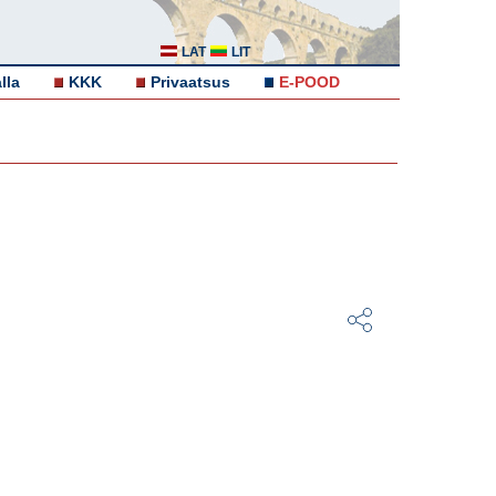
LAT
LIT
lla
KKK
Privaatsus
E-POOD