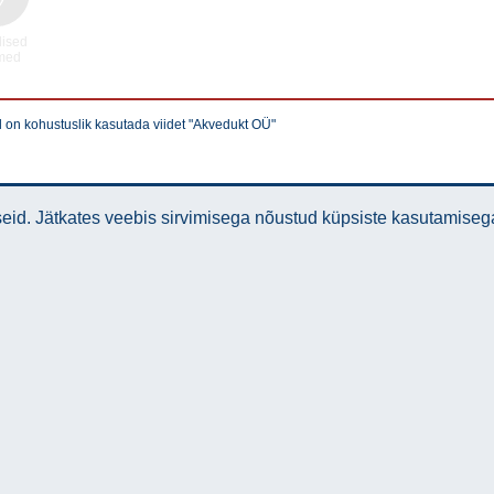
lised
med
l on kohustuslik kasutada viidet "Akvedukt OÜ"
id. Jätkates veebis sirvimisega nõustud küpsiste kasutamiseg