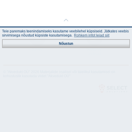
Teie paremaks teenindamiseks kasutame veebilehel küpsiseid. Jätkates veebis
sirvimisega nõustud küpsiste kasutamisega.
Rohkem infot leiad siit
Nõustun
Juhend
Tehnilised
andmed
© "Akvedukt OÜ" 2026 Materjalide osalisel või täielikul kasutamisel on
kohustuslik kasutada viidet "Akvedukt OÜ"