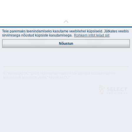
Teie paremaks teenindamiseks kasutame veebilehel küpsiseid. Jätkates veebis
sirvimisega nõustud küpsiste kasutamisega.
Rohkem infot leiad siit
Nõustun
Juhend
Tehnilised
andmed
© "Akvedukt OÜ" 2026 Materjalide osalisel või täielikul kasutamisel on
kohustuslik kasutada viidet "Akvedukt OÜ"