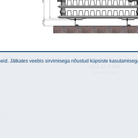
id. Jätkates veebis sirvimisega nõustud küpsiste kasutamiseg
533.31 EUR
(Hinnad km-ga)
lised
med