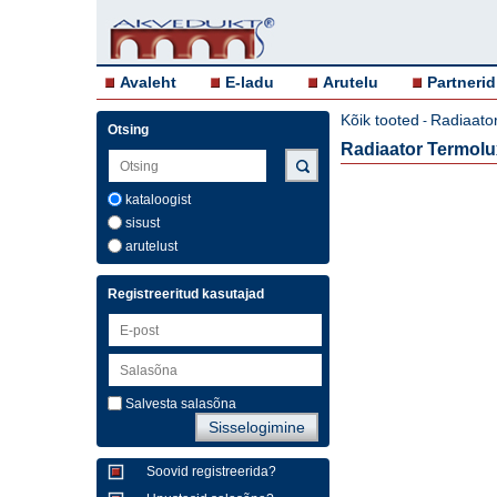
Avaleht
E-ladu
Arutelu
Partnerid
Kõik tooted
Radiaator
-
Otsing
Radiaator Termol
kataloogist
sisust
arutelust
Registreeritud kasutajad
Salvesta salasõna
Soovid registreerida?