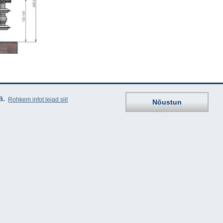
a.
Rohkem infot leiad siit
Nõustun