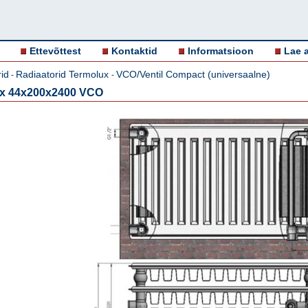
Ettevõttest
Kontaktid
Informatsioon
Lae a
id
Radiaatorid Termolux
VCO/Ventil Compact (universaalne)
-
-
ux 44x200x2400 VCO