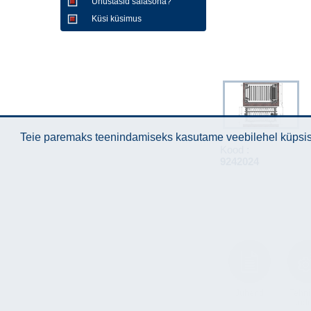
Unustasid salasõna?
Küsi küsimus
Teie paremaks teenindamiseks kasutame veebilehel küpsise
Kood :
9242024
Juhend
Tehni
and