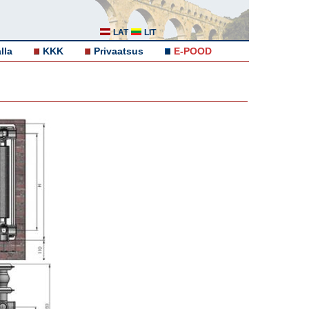
LAT
LIT
lla
KKK
Privaatsus
E-POOD