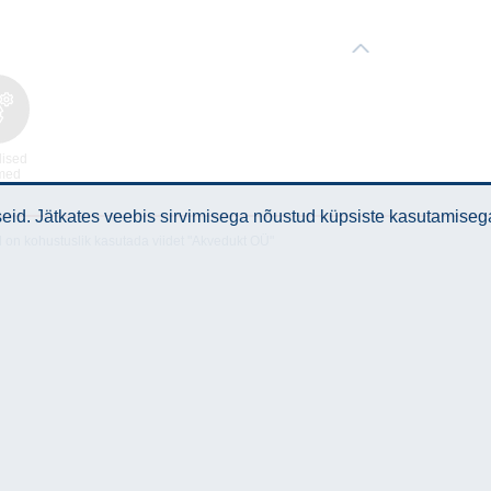
lised
med
id. Jätkates veebis sirvimisega nõustud küpsiste kasutamiseg
l on kohustuslik kasutada viidet "Akvedukt OÜ"