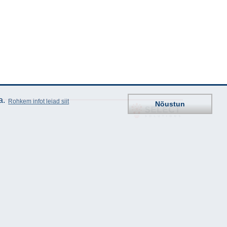
a.
Rohkem infot leiad siit
Nõustun