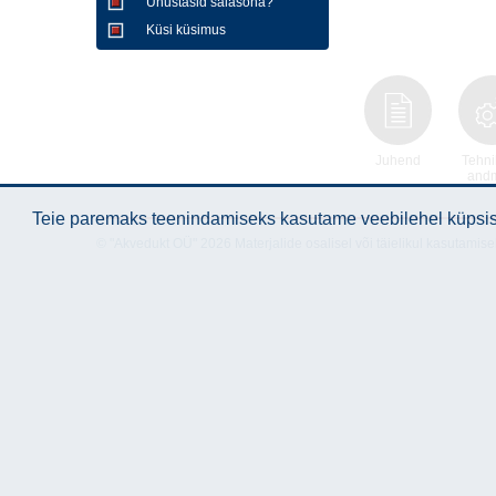
Unustasid salasõna?
Küsi küsimus
Juhend
Tehni
and
Teie paremaks teenindamiseks kasutame veebilehel küpsise
© "Akvedukt OÜ" 2026 Materjalide osalisel või täielikul kasutamise