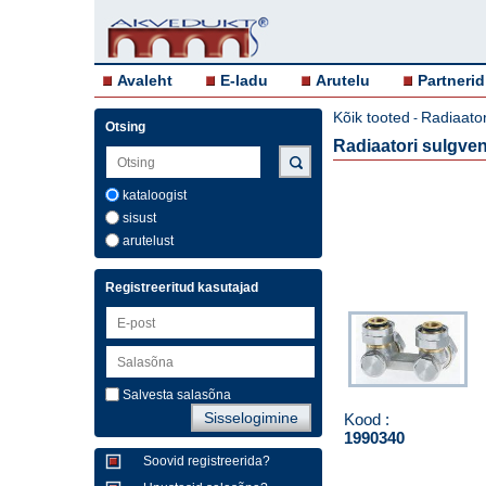
Avaleht
E-ladu
Arutelu
Partnerid
Kõik tooted
Radiaator
-
Otsing
Radiaatori sulgvent
kataloogist
sisust
arutelust
Registreeritud kasutajad
Salvesta salasõna
Kood :
1990340
Soovid registreerida?