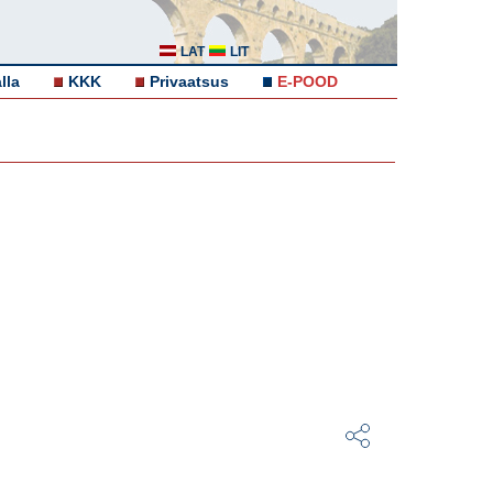
LAT
LIT
lla
KKK
Privaatsus
E-POOD