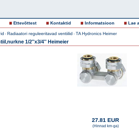
Ettevõttest
Kontaktid
Informatsioon
Lae a
id
Radiaatori reguleeritavad ventiilid
TA Hydronics Heimer
-
-
iil,nurkne 1/2''x3/4'' Heimeier
27.81 EUR
(Hinnad km-ga)