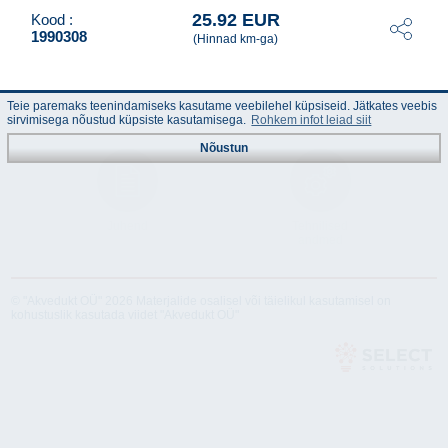
25.92 EUR
Kood :
1990308
(Hinnad km-ga)
Teie paremaks teenindamiseks kasutame veebilehel küpsiseid. Jätkates veebis
sirvimisega nõustud küpsiste kasutamisega.
Rohkem infot leiad siit
Nõustun
Juhend
Tehnilised
andmed
© "Akvedukt OÜ" 2026 Materjalide osalisel või täielikul kasutamisel on
kohustuslik kasutada viidet "Akvedukt OÜ"