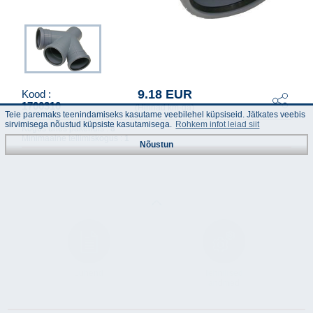
9.18 EUR
Kood :
1700310
(Hinnad km-ga)
Teie paremaks teenindamiseks kasutame veebilehel küpsiseid. Jätkates veebis
sirvimisega nõustud küpsiste kasutamisega.
Rohkem infot leiad siit
Kogus ühes pakendis :
8
Minimaalne tellimiskogus :
1
Nõustun
Juhend
Tehnilised
andmed