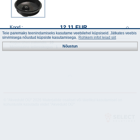
12.11 EUR
Kood :
175333
Teie paremaks teenindamiseks kasutame veebilehel küpsiseid. Jätkates veebis
(Hinnad km-ga)
sirvimisega nõustud küpsiste kasutamisega.
Rohkem infot leiad siit
Kogus ühes pakendis :
10
Nõustun
Minimaalne tellimiskogus :
1
© "Akvedukt OÜ" 2026 Materjalide osalisel või täielikul kasutamisel on
kohustuslik kasutada viidet "Akvedukt OÜ"