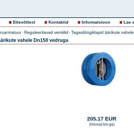
Ettevõttest
Kontaktid
Informatsioon
Lae a
oruarmatuur
Reguleeritavad ventiilid
Tagasilöögiklapid äärikute vahele
-
-
äärikute vahele Dn150 vedruga
205.17 EUR
(Hinnad km-ga)