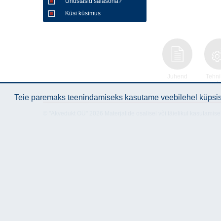
Unustasid salasõna?
Küsi küsimus
Juhend
Tehni
and
Teie paremaks teenindamiseks kasutame veebilehel küpsise
© "Akvedukt OÜ" 2026 Materjalide osalisel või täielikul kasutamise