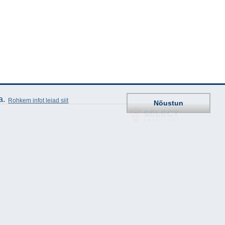
a.
Rohkem infot leiad siit
Nõustun