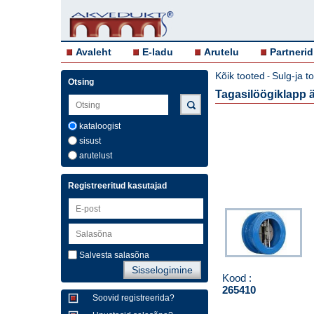
Avaleht
E-ladu
Arutelu
Partnerid
Kõik tooted
Sulg-ja t
-
Otsing
Tagasilöögiklapp 
kataloogist
sisust
arutelust
Registreeritud kasutajad
Salvesta salasõna
Kood :
265410
Soovid registreerida?