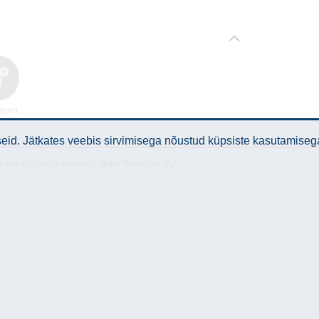
lised
med
id. Jätkates veebis sirvimisega nõustud küpsiste kasutamiseg
l on kohustuslik kasutada viidet "Akvedukt OÜ"