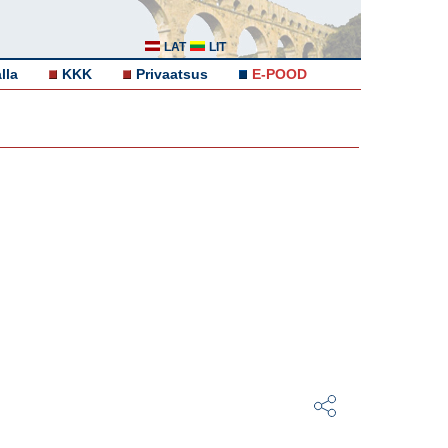
LAT
LIT
lla
KKK
Privaatsus
E-POOD