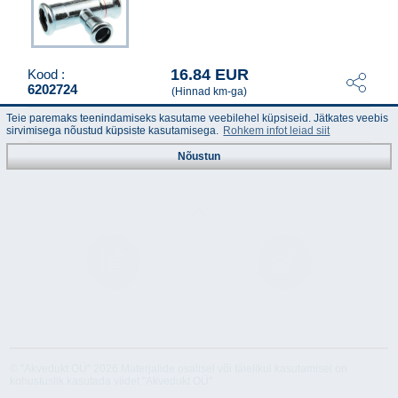
16.84 EUR
Kood :
6202724
(Hinnad km-ga)
Kogus ühes pakendis :
2
Teie paremaks teenindamiseks kasutame veebilehel küpsiseid. Jätkates veebis
Minimaalne tellimiskogus :
1
sirvimisega nõustud küpsiste kasutamisega.
Rohkem infot leiad siit
Nõustun
Juhend
Tehnilised
andmed
© "Akvedukt OÜ" 2026 Materjalide osalisel või täielikul kasutamisel on
kohustuslik kasutada viidet "Akvedukt OÜ"