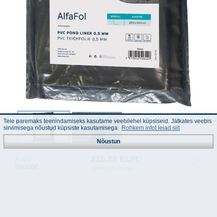
Teie paremaks teenindamiseks kasutame veebilehel küpsiseid. Jätkates veebis
sirvimisega nõustud küpsiste kasutamisega.
Rohkem infot leiad siit
Nõustun
215.28 EUR
Kood :
590008
(Hinnad km-ga)