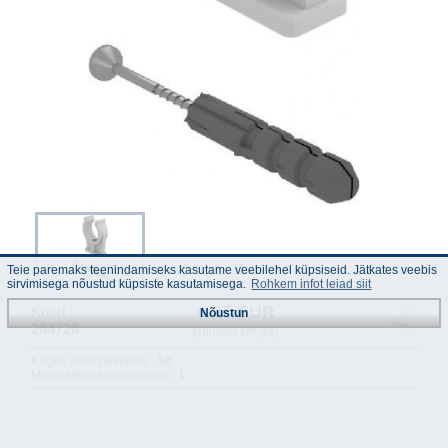
Teie paremaks teenindamiseks kasutame veebilehel küpsiseid. Jätkates veebis
sirvimisega nõustud küpsiste kasutamisega.
Rohkem infot leiad siit
0.25 EUR
Kood :
Nõustun
284728
(Hinnad km-ga)
Kogus ühes pakendis :
50
Minimaalne tellimiskogus :
1