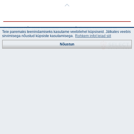
© "Akvedukt OÜ" 2026 Materjalide osalisel või täielikul kasutamisel on
Teie paremaks teenindamiseks kasutame veebilehel küpsiseid. Jätkates veebis
kohustuslik kasutada viidet "Akvedukt OÜ"
sirvimisega nõustud küpsiste kasutamisega.
Rohkem infot leiad siit
Nõustun