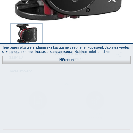
Teie paremaks teenindamiseks kasutame veebilehel küpsiseid. Jätkates veebis
sirvimisega nõustud küpsiste kasutamisega.
Rohkem infot leiad siit
5083.36 EUR
Kood :
119417
(Hinnad km-ga)
Nõustun
Toote infoleht
Juhend
Tehnilised
andmed