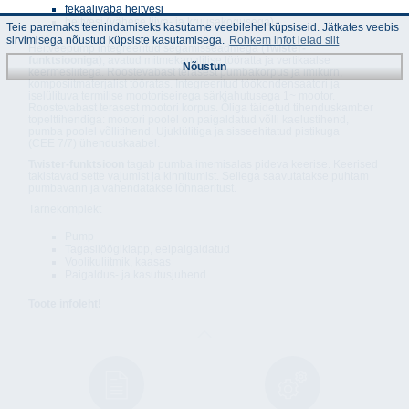
fekaalivaba heitvesi
heitvesi (vähese liiva- ja kruusakogusega)
Teie paremaks teenindamiseks kasutame veebilehel küpsiseid. Jätkates veebis
sirvimisega nõustud küpsiste kasutamisega.
Rohkem infot leiad siit
Heitveepump integreeritud segamisseadmega (
Twister-
funktsiooniga
), avatud mitmekanalilise tööratta ja vertikaalse
Nõustun
keermesliitega. Roostevabast terasest pumbakorpus ja imikurn,
komposiitmaterjalist tööratas. Integreeritud töökondensaatori ja
iselülituva termilise mootoriseirega särkjahutusega 1~ mootor.
Roostevabast terasest mootori korpus. Õliga täidetud tihenduskamber
topelttihendiga: mootori poolel on paigaldatud võlli kaelustihend,
pumba poolel võllitihend. Ujuklülitiga ja sisseehitatud pistikuga
(CEE 7/7) ühenduskaabel.
Twister-funktsioon
tagab pumba imemisalas pideva keerise. Keerised
takistavad sette vajumist ja kinnitumist. Sellega saavutatakse puhtam
pumbavann ja vähendatakse lõhnaeritust.
Tarnekomplekt
Pump
Tagasilöögiklapp, eelpaigaldatud
Voolikuliitmik, kaasas
Paigaldus- ja kasutusjuhend
Toote infoleht!